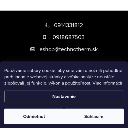
Z
á
0914331812
p
0918687503
ä
eshop
@
technotherm.sk
t
i
Informácie
e
Používame súbory cookie, aby sme vám umožnili pohodlné
prehliadanie webovej stránky a vďaka analýze neustále
zlepšovali jej funkcie, výkon a použiteľnosť.
Viac informácií
Prijímame online platby
Nastavenie
Copyright 2026
Kúpeľne Slovensko
. Všetky práva vyhradené.
Upraviť nastavenie cookies
Odmietnuť
Súhlasím
Vytvoril Shoptet