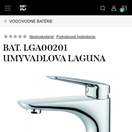
Prejsť
N
na
obsah
VODOVODNÉ BATÉRIE
K
Podrobnosti hodnotenia
Neohodnotené
BAT. LGA00201
UMYVADLOVA LAGUNA