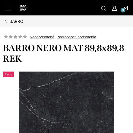
Prejsť
N
na
obsah
BARRO
K
Podrobnosti hodnotenia
Neohodnotené
BARRO NERO MAT 89,8x89,8
REK
Akcia