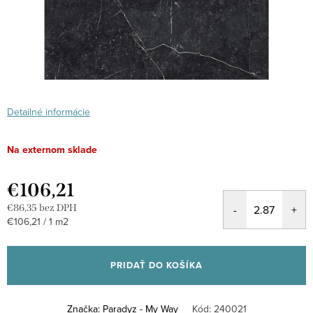
Detailné informácie
Na externom sklade
€106,21
€86,35 bez DPH
Jednotková
€106,21 / 1 m2
cena:
PRIDAŤ DO KOŠÍKA
Značka:
Paradyz - My Way
Kód:
240021