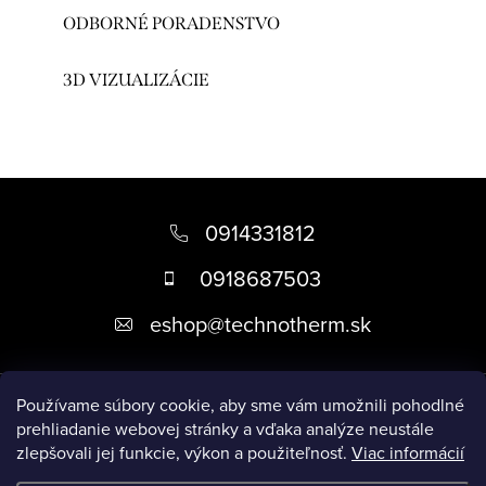
ODBORNÉ PORADENSTVO
3D VIZUALIZÁCIE
Z
á
0914331812
p
0918687503
ä
eshop
@
technotherm.sk
t
i
Informácie
e
Používame súbory cookie, aby sme vám umožnili pohodlné
prehliadanie webovej stránky a vďaka analýze neustále
zlepšovali jej funkcie, výkon a použiteľnosť.
Viac informácií
Prijímame online platby