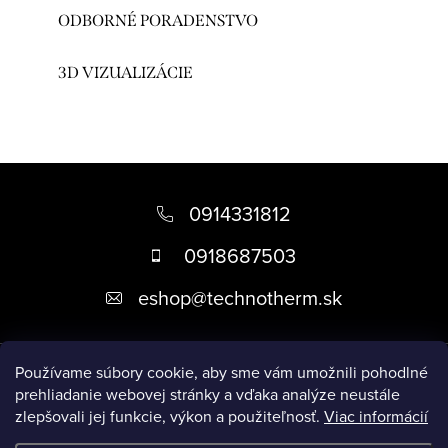
ODBORNÉ PORADENSTVO
3D VIZUALIZÁCIE
Z
á
0914331812
p
0918687503
ä
eshop
@
technotherm.sk
t
i
Informácie
e
Používame súbory cookie, aby sme vám umožnili pohodlné
prehliadanie webovej stránky a vďaka analýze neustále
zlepšovali jej funkcie, výkon a použiteľnosť.
Viac informácií
Prijímame online platby