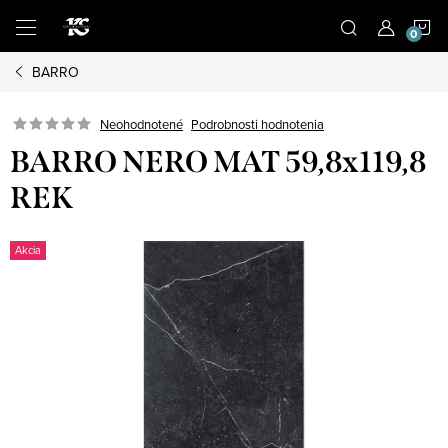
Prejsť
N
na
obsah
BARRO
K
Podrobnosti hodnotenia
Neohodnotené
BARRO NERO MAT 59,8x119,8
REK
Akcia