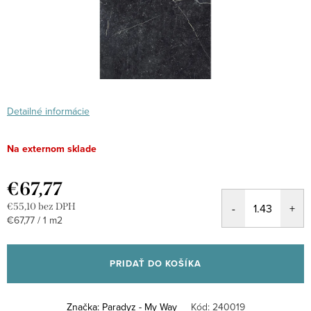
Detailné informácie
Na externom sklade
€67,77
€55,10 bez DPH
Jednotková
€67,77 / 1 m2
cena:
PRIDAŤ DO KOŠÍKA
Značka:
Paradyz - My Way
Kód:
240019