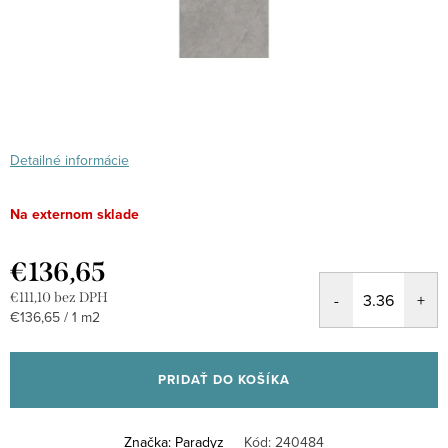
Detailné informácie
Na externom sklade
€136,65
€111,10 bez DPH
Jednotková
€136,65 / 1 m2
cena:
PRIDAŤ DO KOŠÍKA
Značka:
Paradyz
Kód:
240484