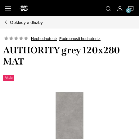
Prejsť
N
na
obsah
Obklady a dlažby
K
Podrobnosti hodnotenia
Neohodnotené
AUTHORITY grey 120x280
MAT
Akcia