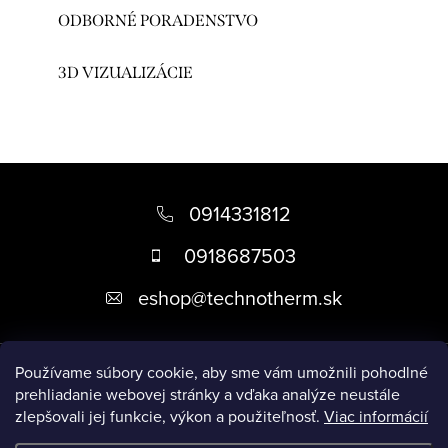
ODBORNÉ PORADENSTVO
3D VIZUALIZÁCIE
Z
á
0914331812
p
0918687503
ä
eshop
@
technotherm.sk
t
i
Informácie
e
Používame súbory cookie, aby sme vám umožnili pohodlné
prehliadanie webovej stránky a vďaka analýze neustále
zlepšovali jej funkcie, výkon a použiteľnosť.
Viac informácií
Prijímame online platby