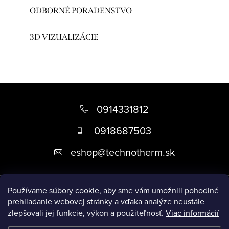
ODBORNÉ PORADENSTVO
3D VIZUALIZÁCIE
Z
á
0914331812
p
0918687503
ä
eshop
@
technotherm.sk
t
i
Informácie
e
Používame súbory cookie, aby sme vám umožnili pohodlné
prehliadanie webovej stránky a vďaka analýze neustále
zlepšovali jej funkcie, výkon a použiteľnosť.
Viac informácií
Prijímame online platby