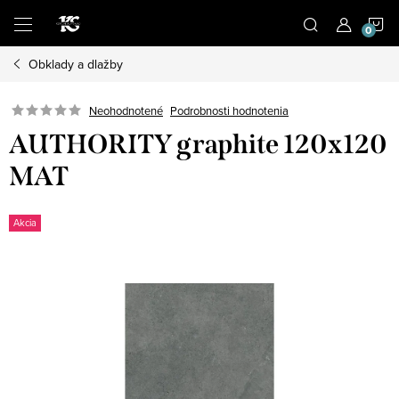
Prejsť
N
na
obsah
Obklady a dlažby
K
Podrobnosti hodnotenia
Neohodnotené
AUTHORITY graphite 120x120
MAT
Akcia