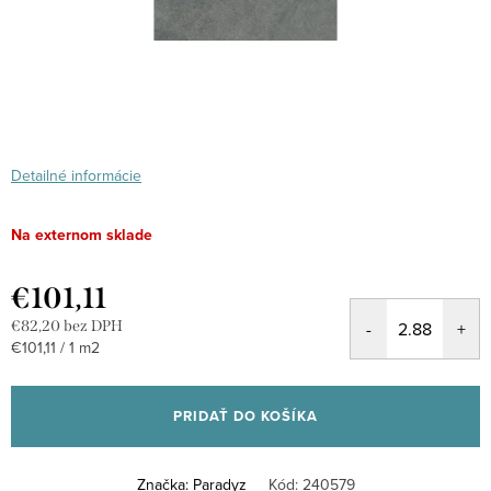
Detailné informácie
Na externom sklade
€101,11
€82,20 bez DPH
Jednotková
€101,11 / 1 m2
cena:
PRIDAŤ DO KOŠÍKA
Značka:
Paradyz
Kód:
240579