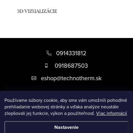
3D VIZUALIZÁCIE
Z
á
0914331812
p
0918687503
ä
eshop
@
technotherm.sk
t
i
Informácie
e
Používame súbory cookie, aby sme vám umožnili pohodlné
prehliadanie webovej stránky a vďaka analýze neustále
zlepšovali jej funkcie, výkon a použiteľnosť.
Viac informácií
Prijímame online platby
Nastavenie