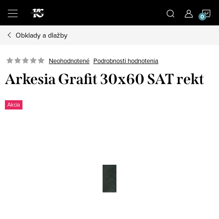
Prejsť
N
na
obsah
Obklady a dlažby
K
Podrobnosti hodnotenia
Neohodnotené
Arkesia Grafit 30x60 SAT rekt
Akcia