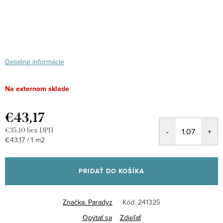
Detailné informácie
Na externom sklade
€43,17
€35,10 bez DPH
Jednotková
€43,17 / 1 m2
cena:
PRIDAŤ DO KOŠÍKA
Značka:
Paradyz
Kód:
241325
Opýtať sa
Zdieľať