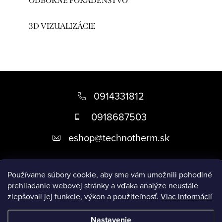
ODBORNÉ PORADENSTVO
3D VIZUALIZÁCIE
Z
á
0914331812
p
0918687503
ä
eshop
@
technotherm.sk
t
i
Informácie
e
Používame súbory cookie, aby sme vám umožnili pohodlné
prehliadanie webovej stránky a vďaka analýze neustále
zlepšovali jej funkcie, výkon a použiteľnosť.
Viac informácií
Prijímame online platby
Nastavenie