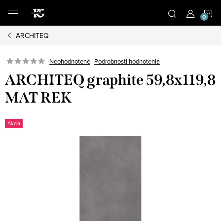
Prejsť
N
na
obsah
ARCHITEQ
K
Podrobnosti hodnotenia
Neohodnotené
ARCHITEQ graphite 59,8x119,8
MAT REK
Akcia