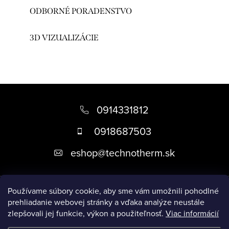
ODBORNÉ PORADENSTVO
3D VIZUALIZÁCIE
Z
á
0914331812
p
0918687503
ä
eshop
@
technotherm.sk
t
i
Informácie
e
Používame súbory cookie, aby sme vám umožnili pohodlné
prehliadanie webovej stránky a vďaka analýze neustále
zlepšovali jej funkcie, výkon a použiteľnosť.
Viac informácií
Prijímame online platby