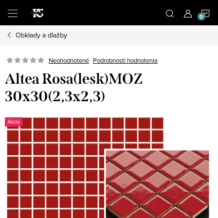
Prejsť
N
na
obsah
Obklady a dlažby
K
Podrobnosti hodnotenia
Neohodnotené
Altea Rosa(lesk)MOZ
30x30(2,3x2,3)
Akcia