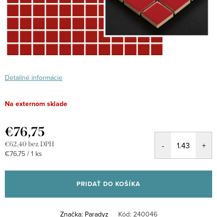
Detailné informácie
Na externom sklade
€76,75
€62,40 bez DPH
Jednotková
€76,75 / 1 ks
cena:
PRIDAŤ DO KOŠÍKA
Značka:
Paradyz
Kód:
240046