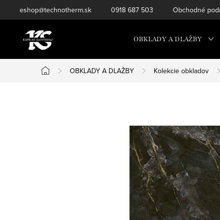
Prejsť
eshop@technotherm.sk
0918 687 503
Obchodné podm
na
obsah
OBKLADY A DLAŽBY
OBKLADY A DLAŽBY
Kolekcie obkladov
Domov