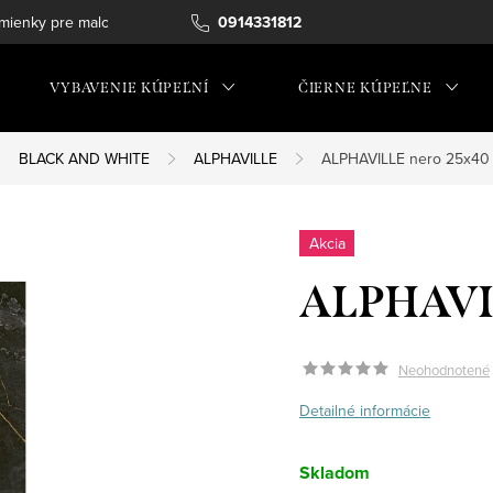
ienky pre maloobchod
0914331812
VYBAVENIE KÚPEĽNÍ
ČIERNE KÚPEĽNE
BLACK AND WHITE
ALPHAVILLE
ALPHAVILLE nero 25x40
Akcia
ALPHAVI
Neohodnotené
Detailné informácie
Skladom