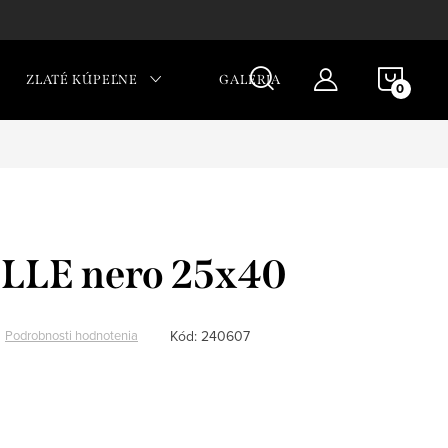
NÁKU
ZLATÉ KÚPEĽNE
GALÉRIA
KOŠÍ
LLE nero 25x40
Kód:
240607
Podrobnosti hodnotenia