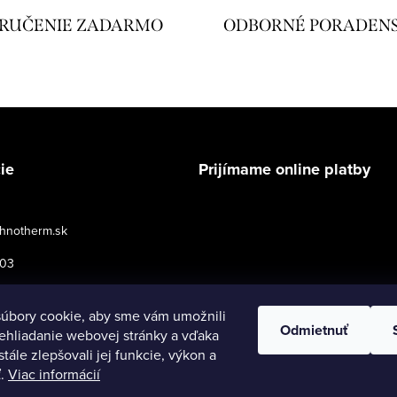
RUČENIE ZADARMO
ODBORNÉ PORADEN
ie
Prijímame online platby
hnotherm.sk
503
podmienky pre maloobchod
úbory cookie, aby sme vám umožnili
Odmietnuť
ehliadanie webovej stránky a vďaka
tále zlepšovali jej funkcie, výkon a
ť.
Viac informácií