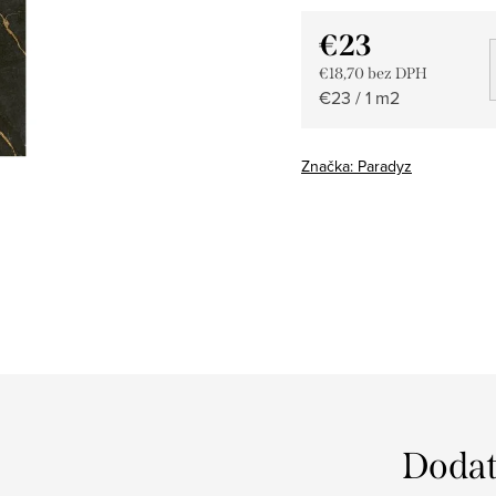
€23
€18,70 bez DPH
Jednotková
€23 / 1 m2
cena:
Značka:
Paradyz
Dodat