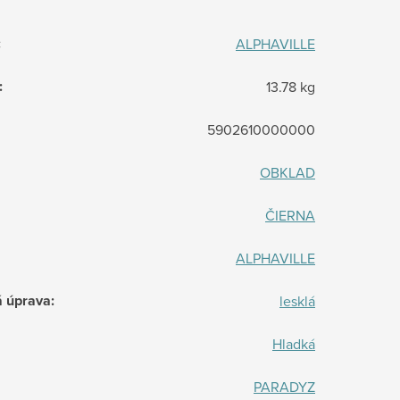
:
ALPHAVILLE
:
13.78 kg
5902610000000
OBKLAD
ČIERNA
ALPHAVILLE
á úprava
:
lesklá
Hladká
PARADYZ