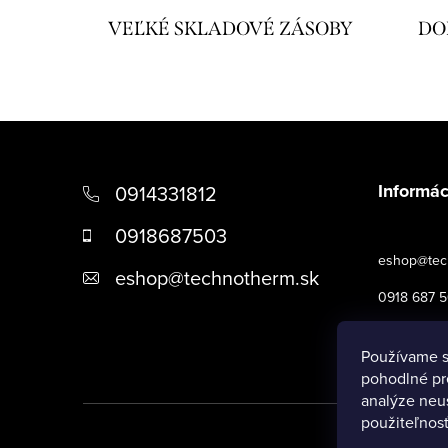
VEĽKÉ SKLADOVÉ ZÁSOBY
DO
Z
á
Informác
0914331812
p
0918687503
ä
eshop@tec
eshop
@
technotherm.sk
t
0918 687 
i
Obchodné 
Používame s
e
pohodlné pr
analýze neus
použiteľnos