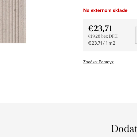
Na externom sklade
€23,71
€19,28 bez DPH
Jednotková
€23,71 / 1 m2
cena:
Značka:
Paradyz
Dodat