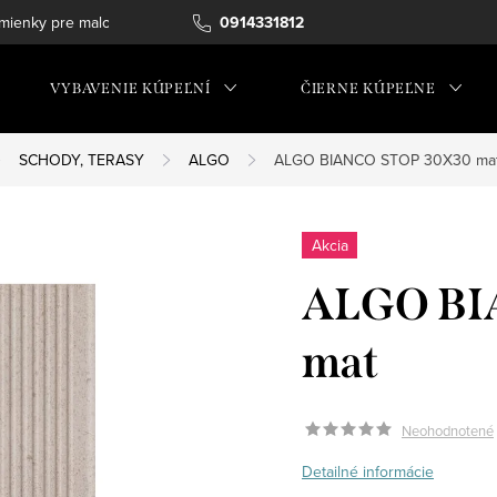
ienky pre maloobchod
0914331812
VYBAVENIE KÚPEĽNÍ
ČIERNE KÚPEĽNE
SCHODY, TERASY
ALGO
ALGO BIANCO STOP 30X30 ma
Akcia
ALGO BI
mat
Neohodnotené
Detailné informácie