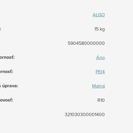
:
ALGO
:
15 kg
5904580000000
ornosť
:
Áno
rnosť
:
PEI4
á úprava
:
Matná
ovosť
:
R10
321030300001400