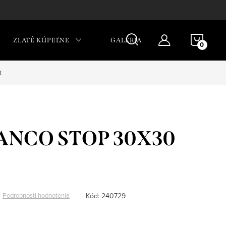
NÁKU
ZLATÉ KÚPEĽNE
GALÉRIA
KOŠÍ
t
ANCO STOP 30X30
Kód:
240729
Podrobnosti hodnotenia