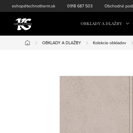
Prejsť
eshop@technotherm.sk
0918 687 503
Obchodné podm
na
obsah
OBKLADY A DLAŽBY
OBKLADY A DLAŽBY
Kolekcie obkladov
Domov