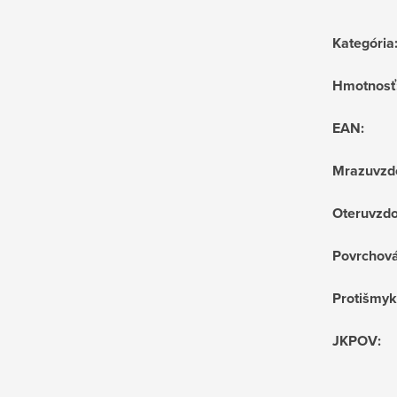
Kategória
Hmotnosť
EAN
:
Mrazuvzd
Oteruvzdo
Povrchov
Protišmyk
JKPOV
: