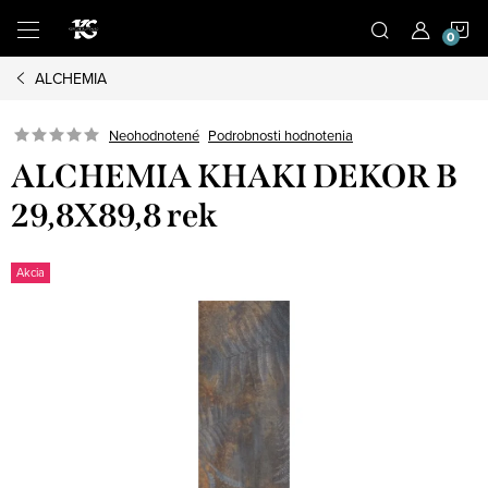
Prejsť
N
na
obsah
ALCHEMIA
K
Podrobnosti hodnotenia
Neohodnotené
ALCHEMIA KHAKI DEKOR B
29,8X89,8 rek
Akcia