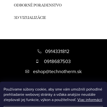
ODBORNÉ PORADENSTVO
3D VIZUALIZÁCIE
Z
á
0914331812
p
0918687503
ä
eshop
@
technotherm.sk
t
i
Informácie
e
Používame súbory cookie, aby sme vám umožnili pohodlné
prehliadanie webovej stránky a vďaka analýze neustále
zlepšovali jej funkcie, výkon a použiteľnosť.
Viac informácií
Prijímame online platby