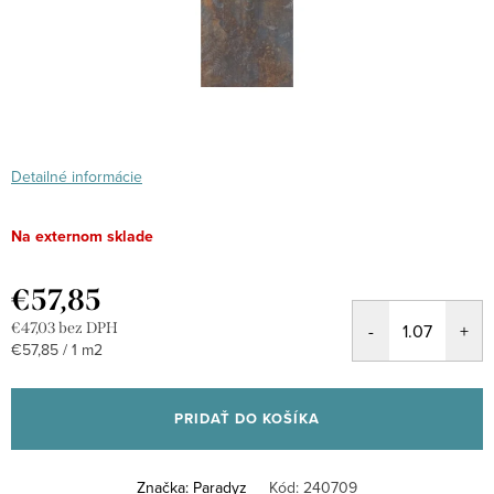
Detailné informácie
Na externom sklade
€57,85
€47,03 bez DPH
Jednotková
€57,85 / 1 m2
cena:
PRIDAŤ DO KOŠÍKA
Značka:
Paradyz
Kód:
240709