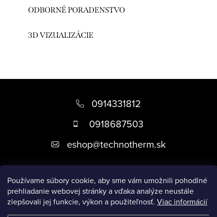
ODBORNÉ PORADENSTVO
3D VIZUALIZÁCIE
Z
á
0914331812
p
0918687503
ä
eshop
@
technotherm.sk
t
i
Informácie
e
Používame súbory cookie, aby sme vám umožnili pohodlné
prehliadanie webovej stránky a vďaka analýze neustále
zlepšovali jej funkcie, výkon a použiteľnosť.
Viac informácií
Prijímame online platby