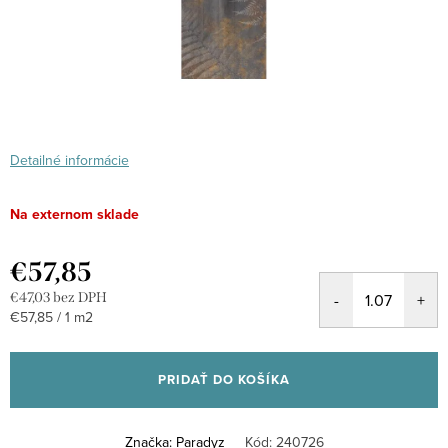
Detailné informácie
Na externom sklade
€57,85
€47,03 bez DPH
Jednotková
€57,85 / 1 m2
cena:
PRIDAŤ DO KOŠÍKA
Značka:
Paradyz
Kód:
240726